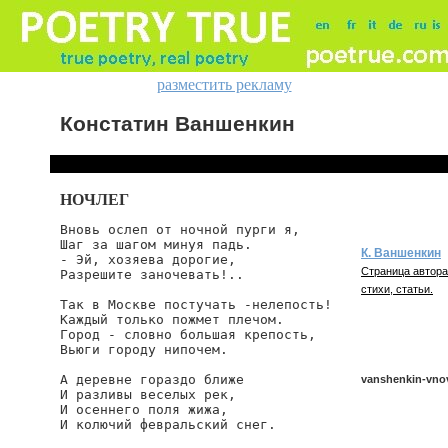
разместить рекламу
Констатин Ваншенкин
НОЧЛЕГ
Вновь ослеп от ночной пурги я,

Шаг за шагом минуя падь.

К. Ваншенкин
- Эй, хозяева дорогие,

Страница автора
Разрешите заночевать!..

стихи, статьи.
Так в Москве постучать -нелепость!

Каждый только пожмет плечом.

Город - словно большая крепость,

Вьюги городу нипочем.

А деревне гораздо ближе

vanshenkin-vnov
И разливы веселых рек,

И осеннего поля жижа,

И колючий февральский снег.

vanshenkin/vnov-