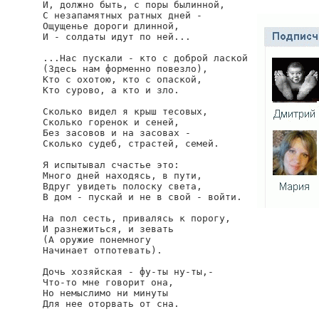
И, должно быть, с поры былинной,

С незапамятных ратных дней -

Ощущенье дороги длинной,

И - солдаты идут по ней...

...Нас пускали - кто с доброй лаской

(Здесь нам форменно повезло),

Кто с охотою, кто с опаской,

Кто сурово, а кто и зло.

Сколько видел я крыш тесовых,

Сколько горенок и сеней,

Без засовов и на засовах -

Сколько судеб, страстей, семей.

Я испытывал счастье это:

Много дней находясь, в пути,

Вдруг увидеть полоску света,

В дом - пускай и не в свой - войти.

На пол сесть, привалясь к порогу,

И разнежиться, и зевать

(А оружие понемногу

Начинает отпотевать).

Дочь хозяйская - фу-ты ну-ты,-

Что-то мне говорит она,

Но немыслимо ни минуты

Для нее оторвать от сна.
