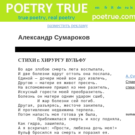
разместить рекламу
Александр Сумароков
СТИХИ г. ХИРУРГУ ВУЛЬФУ
Во аде злобою смерть люта воспылала,

И две болезни вдруг оттоль она послала,

А. С
Единой — дочери моей вон дух извлечь,

Стран
Другою — матери ея живот пресечь.

На вспоможение пришел ко мне разитель,

стихи,
Искусный горести моей преобразитель.

Болезнь он матери одним ударом сшиб,

        И жар болезни сей погиб.

Другая, разъярясь, жесточе закипела,

И противление недвижима терпела.

Потом напасть моя готова уж была,

sumar
        Приближилася смерть и косу подняла,

Как гидра, зашипела,

А я вскричал: «Прости, любезна дочь моя!»

Вульф бросился на смерть и поразил ея.
sumar