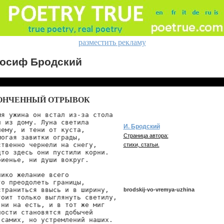
разместить рекламу
осиф Бродский
ОНЧЕННЫЙ ОТРЫВОК
я ужина он встал из-за стола

 из дому. Луна светила

И. Бродский
ему, и тени от куста,

Страница автора:
огая завитки ограды,

твенно чернели на снегу,

стихи, статьи.
то здесь они пустили корни.

иенье, ни души вокруг.

ико желание всего

о преодолеть границы,

траниться ввысь и в ширину,

brodskij-vo-vremya-uzhina
оит только выглянуть светилу,

ни на есть, и в тот же миг

ости становятся добычей

 самих, но устремлений наших.
brodskij/vo-vremya-uzhina