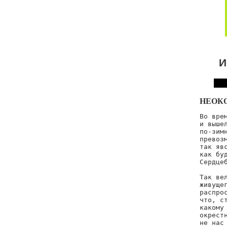
И
НЕОК
Во врем
и вышел
по-зимн
превозм
так явс
как буд
Сердцеб
Так вел
живущег
распрос
что, ст
какому 
окрестн
не нас