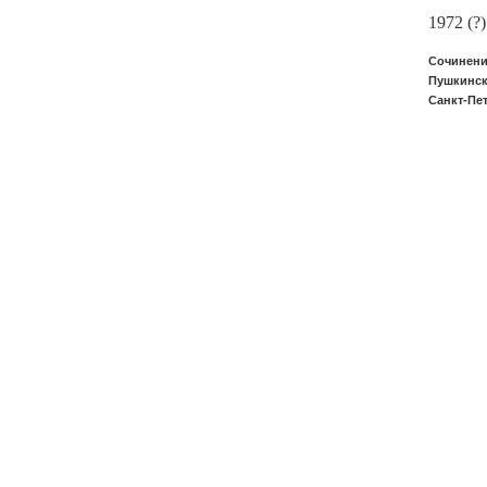
1972 (?)
Сочинени
Пушкинск
Санкт-Пет