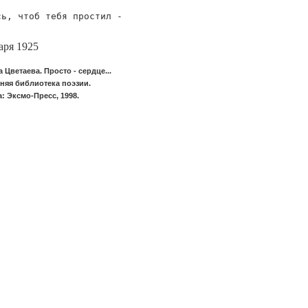
сь, чтоб тебя простил -

аря 1925
 Цветаева. Просто - сердце...
яя библиотека поэзии.
: Эксмо-Пресс, 1998.