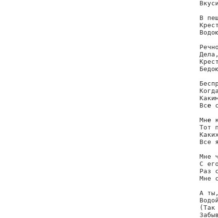
Вкуси
     
В пещ
Крес
Водою
Речно
Дела,
Крес
Бедою
Беспр
Когд
Каким
Вс
е
 
Мн
е
 
Тот 
Каких
Все я
Мне ч
С его
Раз 
Мне 
А ты,
Водо
(Так
Забы