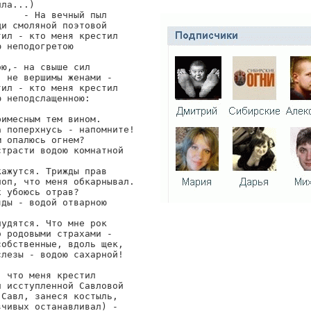
ла...)

    - На вечный пыл

и смоляной поэтовой

тил - кто меня крестил

 неподогретою

ю,- на свыше сил

 не вершимы женами -

тил - кто меня крестил

 неподслащенною:

имесным тем вином.

а поперхнусь - напомните!

 опалюсь огнем?

страсти водою комнатной

кажутся. Трижды прав

поп, что меня обкарнывал.

 убоюсь отрав?

ды - водой отварною

удятся. Что мне рок

 родовыми страхами -

собственные, вдоль щек,

слезы - водою сахарной!

 что меня крестил

й исступленной Савловой

 Савл, занеся костыль,

вчивых останавливал) -
