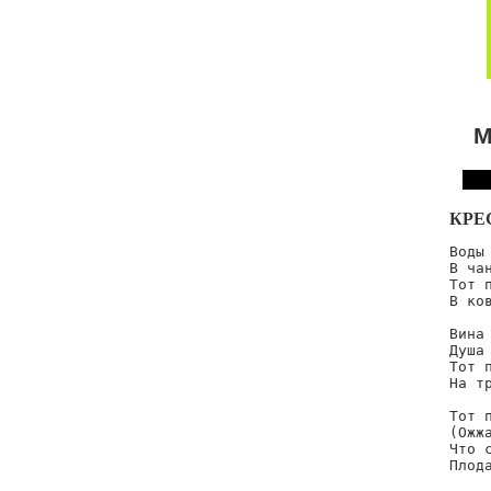
М
КРЕ
Воды 
В ча
Тот 
В ко
Вина 
Душа
Тот п
На тр
Тот п
(Ожж
Что с
Плод