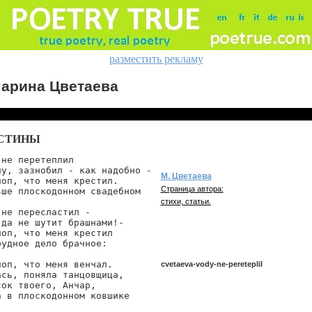
разместить рекламу
арина Цветаева
СТИНЫ
не перетеплил

ну, зазнобил - как надобно -

М. Цветаева
поп, что меня крестил.

Страница автора:
вше плоскодонном свадебном

стихи, статьи.
не пересластил -

 да не шутит брашнами!-

оп, что меня крестил

удное дело брачное:

оп, что меня венчал.

cvetaeva-vody-ne-pereteplil
ась, поняла танцовщица,

ок твоего, Анчар,

а в плоскодонном ковшике

cvetaeva/vody-ne-pereteplil