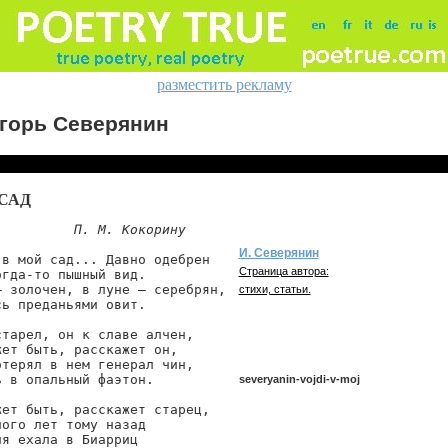
разместить рекламу
горь Северянин
САД
П. М. Кокорину
И. Северянин
 в мой сад... Давно одебрен

Страница автора:
гда-то пышный вид.

— золочен, в луне — серебрян,

стихи, статьи.
ь преданьями овит.

тарел, он к славе алчен,

ет быть, расскажет он,

терял в нем генерал чин,

 в опальный фаэтон.

severyanin-vojdi-v-moj
жет быть, расскажет старец,

ого лет тому назад

я ехала в Биарриц

severyanin/vojdi-v-moj