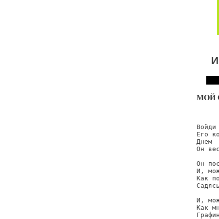
И
МОЙ 
Войди
Его ко
Днем 
Он вес
Он пос
И, мож
Как по
Садясь
И, мо
Как мн
Графин