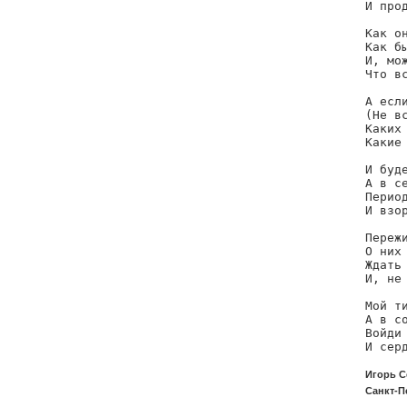
И прод
Как он
Как бы
И, мо
Что вс
А если
(Не вс
Каких 
Какие 
И буд
А в се
Период
И взор
Пережи
О них 
Ждать 
И, не
Мой ти
А в со
Войди 
И сер
Игорь С
Санкт-П