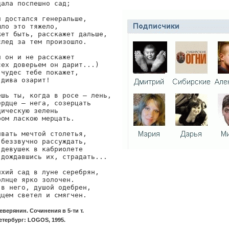
ала поспешно сад;

 достался генеральше,

ло это тяжело,

жет быть, расскажет дальше,

лед за тем произошло.

 он и не расскажет

ех доверьем он дарит...)

чудес тебе покажет,

дива озарит!

ешь ты, когда в росе — лень,

рдце — нега, созерцать

ическую зелень

ом ласкою мерцать.

вать мечтой столетья,

беззвучно рассуждать,

девушек в кабриолете

 дождавшись их, страдать...

хий сад в луне серебрян,

лнце ярко золочен.

в него, душой одебрен,

дцем светел и смягчен.
еверянин. Сочинения в 5-ти т.
етербург: LOGOS, 1995.