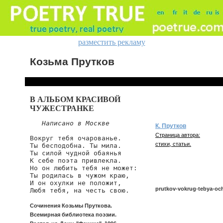
разместить рекламу
Козьма Прутков
В АЛЬБОМ КРАСИВОЙ
ЧУЖЕСТРАНКЕ
Написано в Москве
К. Прутков
Страница автора:
Вокруг тебя очарованье.

стихи, статьи.
Ты бесподобна. Ты мила.

Ты силой чудной обаянья

К себе поэта привлекла.

Но он любить тебя не может:

Ты родилась в чужом краю,

И он охулки не положит,

prutkov-vokrug-tebya-oc
Любя тебя, на честь свою.
Сочинения Козьмы Пруткова.
Всемирная библиотека поэзии.
prutkov/vokrug-tebya-ocha