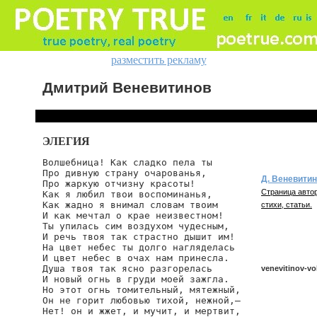
разместить рекламу
Дмитрий Веневитинов
ЭЛЕГИЯ
Волшебница! Как сладко пела ты

Про дивную страну очарованья,

Д. Веневити
Про жаркую отчизну красоты!

Страница автор
Как я любил твои воспоминанья,

Как жадно я внимал словам твоим

стихи, статьи.
И как мечтал о крае неизвестном!

Ты упилась сим воздухом чудесным,

И речь твоя так страстно дышит им!

На цвет небес ты долго нагляделась

И цвет небес в очах нам принесла.

Душа твоя так ясно разгорелась

venevitinov-vo
И новый огнь в груди моей зажгла.

Но этот огнь томительный, мятежный,

Он не горит любовью тихой, нежной,–

Нет! он и жжет, и мучит, и мертвит,

venevitinov/vol