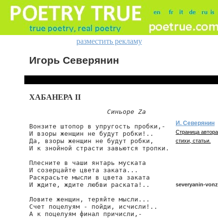
разместить рекламу
Игорь Северянин
ХАБАНЕРА II
Синьоре Za
И. Северянин
Вонзите штопор в упругость пробки,-

Страница автора
И взоры женщин не будут робки!..

Да, взоры женщин не будут робки,

стихи, статьи.
И к знойной страсти завьются тропки.

Плесните в чаши янтарь муската

И созерцайте цвета заката...

Раскрасьте мысли в цвета заката

И ждите, ждите любви раската!..

severyanin-vonz
Ловите женщин, теряйте мысли...

Счет поцелуям - пойди, исчисли!..

А к поцелуям финал причисли,-

severyanin/vonzit