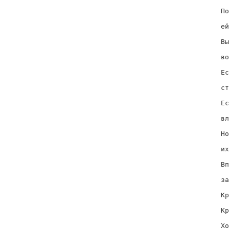
  
По
  
ей
  
Вы
  
во
  
Ес
  
ст
  
Ес
  
вл
  
Но
  
их
  
Вп
  
за
  
Кр
  
Кр
  
Хо