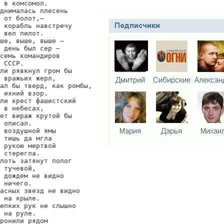
 в комсомол.

днималась плесень

 от болот,—

 корабль навстречу

 вел пилот.

ше, выше, выше —

 день был сер —

семь командиров

 СССР.

ли рявкнул гром бы

 вражьих жерл,

ал бы тверд, как ромбы,

 ихний взор.

ли крест фашистский

 в небесах,

ет вираж крутой бы

 описал.

 воздушной ямы

 тишь да мгла

 рукою мертвой

 стерегла.

лоть затянут полог

 тучевой,

 дождем не видно

 ничего.

асных звезд не видно

 на крыле.

епких рук не слышно

 на руле.

ронили рядом
