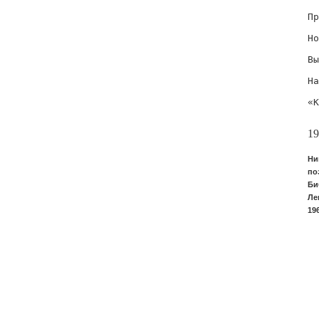
  
Пр
  
Но
  
Вы
  
На
  
«К
  
19
Ни
по
Би
Ле
19