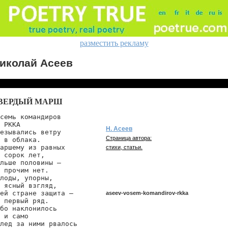
разместить рекламу
иколай Асеев
ВЕРДЫЙ МАРШ
семь командиров

 РККА

Н. Асеев
езывались ветру

Страница автора:
 в облака.

аршему из равных

стихи, статьи.
 сорок лет,

льше половины —

 прочим нет.

лоды, упорны,

 ясный взгляд,

ей стране защита —

aseev-vosem-komandirov-rkka
 первый ряд.

бо наклонилось

 и само

лед за ними рвалось

aseev/vosem-komandirov-rkka