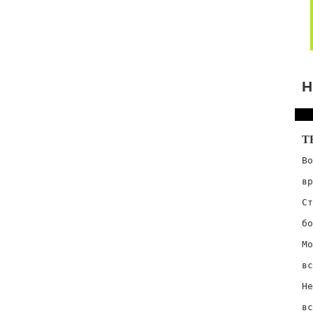
Н
Т
Во
  
вр
  
Ст
  
бо
  
Мо
  
вс
  
Не
  
вс