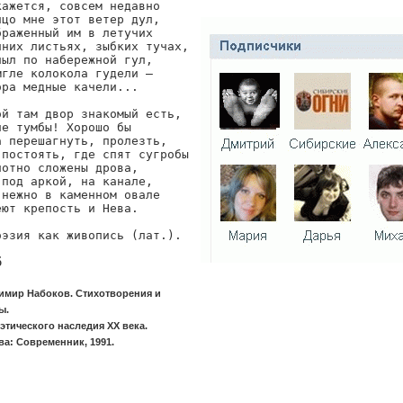
кажется, совсем недавно

ицо мне этот ветер дул,

браженный им в летучих

нних листьях, зыбких тучах,

лыл по набережной гул,

мгле колокола гудели —

ора медные качели...

ой там двор знакомый есть,

ие тумбы! Хорошо бы

а перешагнуть, пролезть,

 постоять, где спят сугробы

лотно сложены дрова,

 под аркой, на канале,

 нежно в каменном овале

еют крепость и Нева.

оэзия как живопись (лат.). 
6
имир Набоков. Стихотворения и
ы.
этического наследия XX века.
а: Современник, 1991.