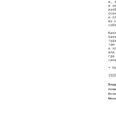
и, 
в л
изо
осе
и п
во 
соб
Как
как
туд
там
и п
или
где
син
* П
192
Влад
поэм
Из по
Москв