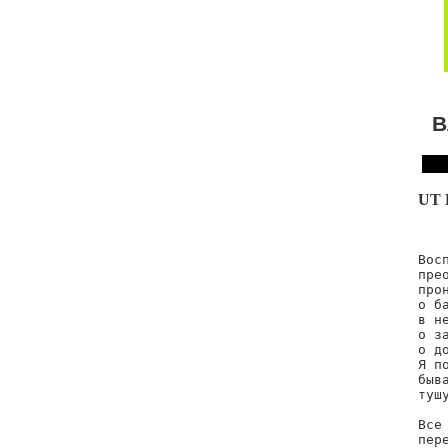
В
UT 
Вос
пре
про
о б
в н
о з
о д
Я п
быв
тушу
Все
пер