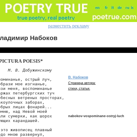
разместить рекламу
ладимир Набоков
PICTURA POESIS*
М. В. Добужинскому
В. Набоков
поминанье, острый луч,

Страница автора:
образи мое изгнанье,

нзи меня, воспоминанье

стихи, статьи.
аржах петербургских туч

ебесных ветреных просторах,

акоулочных заборах,

обрых лицах фонарей...

омню, над Невой моей

али сумерки, как шорох

nabokov-vospominane-ostryj-luch
ющих карандашей.

 это живописец плавный

едо мною развернул,

nabokov/vospominane-ostryj-luch