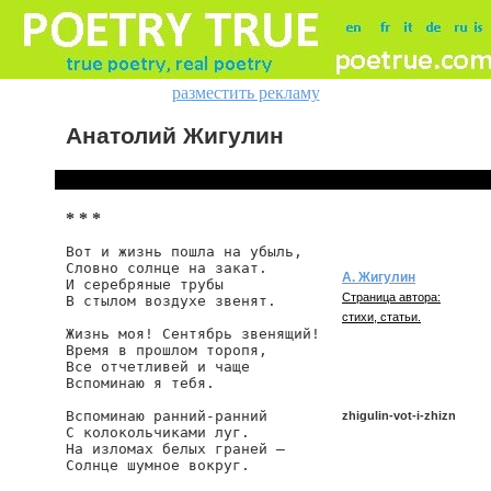
разместить рекламу
Анатолий Жигулин
* * *
Вот и жизнь пошла на убыль,

Словно солнце на закат.

А. Жигулин
И серебряные трубы

Страница автора:
В стылом воздухе звенят.

стихи, статьи.
Жизнь моя! Сентябрь звенящий!

Время в прошлом торопя,

Все отчетливей и чаще

Вспоминаю я тебя.

Вспоминаю ранний-ранний

zhigulin-vot-i-zhizn
С колокольчиками луг.

На изломах белых граней —

Солнце шумное вокруг.

zhigulin/vot-i-zhizn