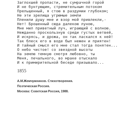
Заглохшей пропасти, не сумрачной горой

И не бунтующим, стремительным потоком

Прельщенный, я стою в раздумии глубоком;

Не эти зрелища угрюмые земли

Пленили душу мне и взор мой привлекли,-

Нет! Брошенный сюда далекою луною,

Мне мил приветный луч, играющий с волною.

Нежданно проскользнув среди густых ветвей,

И искрясь, и дрожа, он так ласкался к ней!

Так блеск его в воде был нежен и приятен!

И тайный смысл его мне стал тогда понятен...

О небо чистое! со звездной высоты

На землю темную смотря любовно, ты

Меня, печального, во мраке отыскало

И к примирительной беседе призывало...
1855
А.М.Жемчужников. Стихотворения.
Поэтическая Россия.
Москва: Советская Россия, 1988.