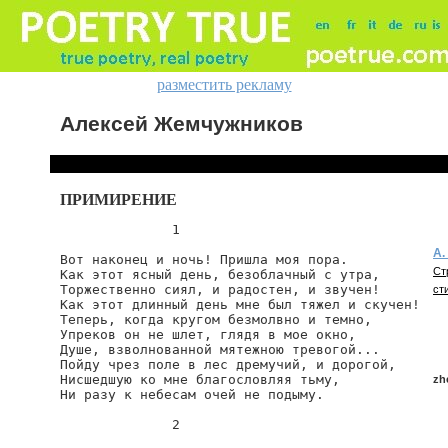
разместить рекламу
Алексей Жемчужников
ПРИМИРЕНИЕ
              1

А.
Вот наконец и ночь! Пришла моя пора.

Ст
Как этот ясный день, безоблачный с утра,

Торжественно сиял, и радостен, и звучен!

ст
Как этот длинный день мне был тяжел и скучен!

Теперь, когда кругом безмолвно и темно,

Упреков он не шлет, глядя в мое окно,

Душе, взволнованной мятежною тревогой...

Пойду чрез поле в лес дремучий, и дорогой,

Нисшедшую ко мне благословляя тьму,

zh
Ни разу к небесам очей не подыму.

              2

zh