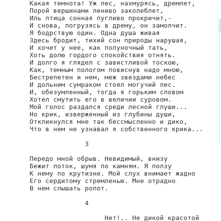
Какая темнота! Уж лес, нахмурясь, дремлет,

Порой вершинами лениво заколеблет,

Иль птица сонная пугливо прокричит,-

И снова, погрузясь в дрему, он замолчит.

Я бодрствую один. Одна душа живая

Здесь бродит, тихий сон природы нарушая,

И хочет у нее, как полуночный тать,

Хоть долю гордого спокойствия отнять.

И долго я глядел с завистливой тоскою,

Как, темным пологом повиснув надо мною,

Бестрепетен и нем, меж звездами небес

И дольним сумраком стоял могучий лес.

И, обезумленный, тогда я горьким словом

Хотел смутить его в величии суровом.

Мой голос раздался среди лесной глуши...

Но крик, изверженный из глубины души,

Откликнулся мне так бессмысленно и дико,

Что в нем не узнавал я собственного крика...

              3

Передо мной обрыв. Невидимый, внизу

Бежит поток, шумя по камням. Я ползу

К нему по крутизне. Мой слух внимает жадно

Его сердитому стремленью. Мне отрадно

В нем слышать ропот.

              4

                   Нет!.. Не дикой красотой
