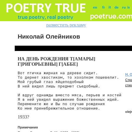
разместить рекламу
Николай Олейников
НА ДЕНЬ РОЖДЕНИЯ Т[АМАРЫ]
Г[РИГОРЬЕВНЫ] Г[АББЕ]
Вот птичка жирная на дереве сидит.

Н. 
То дернет хвостиком, то хохолком пошевелит.

Стра
Мой грубый глаз яйцеподобный

стих
В ней видел лишь предмет съедобный.

И вдруг однажды вместо мяса, перьев и костей

Я в ней увидел выражение божественных идей.

Перемените же и Вы по случаю рождения

Ко мне пренебрежительное отношение.
olej
1933?
Примечания
olej