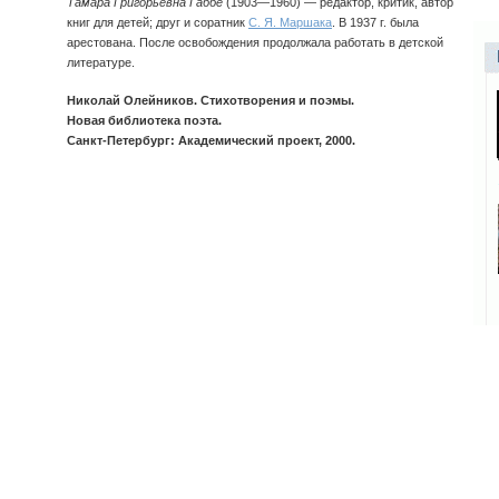
Тамара Григорьевна Габбе
(1903—1960) — редактор, критик, автор
книг для детей; друг и соратник
С. Я. Маршака
. В 1937 г. была
арестована. После освобождения продолжала работать в детской
литературе.
Николай Олейников. Стихотворения и поэмы.
Новая библиотека поэта.
Санкт-Петербург: Академический проект, 2000.