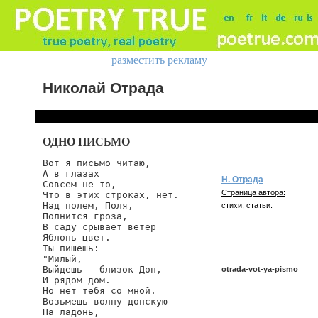
разместить рекламу
Николай Отрада
ОДНО ПИСЬМО
Вот я письмо читаю,

А в глазах

Н. Отрада
Совсем не то,

Страница автора:
Что в этих строках, нет.

Над полем, Поля,

стихи, статьи.
Полнится гроза,

В саду срывает ветер

Яблонь цвет.

Ты пишешь:

"Милый,

Выйдешь - близок Дон,

otrada-vot-ya-pismo
И рядом дом.

Но нет тебя со мной.

Возьмешь волну донскую

На ладонь,

otrada/vot-ya-pismo