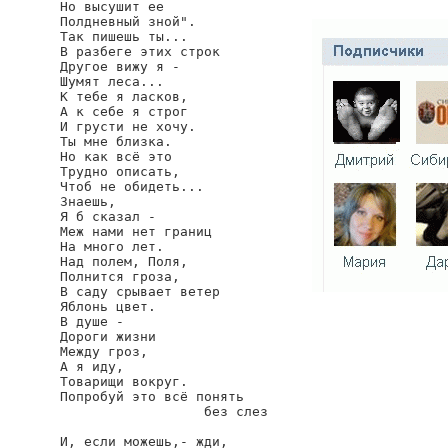
Но высушит ее

Полдневный зной".

Так пишешь ты...

В разбеге этих строк

Другое вижу я -

Шумят леса...

К тебе я ласков,

А к себе я строг

И грусти не хочу.

Ты мне близка.

Но как всё это

Трудно описать,

Чтоб не обидеть...

Знаешь,

Я б сказал -

Меж нами нет границ

На много лет.

Над полем, Поля,

Полнится гроза,

В саду срывает ветер

Яблонь цвет.

В душе -

Дороги жизни

Между гроз,

А я иду,

Товарищи вокруг.

Попробуй это всё понять

                  без слез

И, если можешь,- жди,
