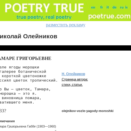
разместить рекламу
иколай Олейников
АМАРЕ ГРИГОРЬЕВНЕ
зле ягоды морошки

галерее ботанической

Н. Олейников
 короткой цветоножке

Страница автора:
ссиял цветок тропический.

стихи, статьи.
о Вы — цветок, Тамара,

морошка — это я.

 виновница пожара,

ватившего меня.
33?
olejnikov-vozle-yagody-moroshki
имечания
ара Григорьевна Габбе
(1903—1960)
olejnikov/vozle-yagody-moroshki