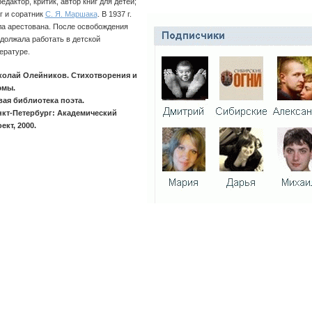
едактор, критик, автор книг для детей;
г и соратник
С. Я. Маршака
. В 1937 г.
а арестована. После освобождения
должала работать в детской
ературе.
колай Олейников. Стихотворения и
эмы.
ая библиотека поэта.
нкт-Петербург: Академический
ект, 2000.