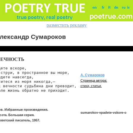
разместить рекламу
лександр Сумароков
ВЕЧНОСТЬ
ете вскоре,

струи, в пространное вы море,

А. Сумароков
дете навсегда,

Страница автора:
итеся из моря никогда,—

 вечности судьбина дни преводит,

стихи, статьи.
оле жизнь обратно не приходит.
ов. Избранные произведения.
sumarokov-vpadete-vskore-o
оэта. Большая серия.
ветский писатель, 1957.
sumarokov/vpadete-vskore-o