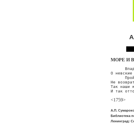
А
МОРЕ И 
      Впад
О невские 
      Прой
Не возврат
Так наши к
И так отт
<1759>
А.П. Сумарок
Библиотека п
Ленинград: Со