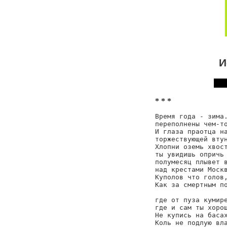
И
* * *
Время года - зима.
переполнены чем-то
И глаза праотца на
торжествующей втун
Хлопни оземь хвост
ты увидишь опричь 
полумесяц плывет в
над крестами Москв
Куполов что голов,
Как за смертным по
                  
где от пуза кумире
где и сам ты хорош
Не купись на басах
Коль не подлую вла