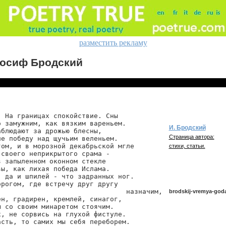
разместить рекламу
осиф Бродский
 На границах спокойствие. Сны

 замужним, как вязким вареньем.

И. Бродский
блюдают за дрожью блесны,

Страница автора:
е победу над щучьим веленьем.

ом, и в морозной декабрьской мгле

стихи, статьи.
своего неприкрытого срама -

 запыленном оконном стекле

ы, как лихая победа Ислама.

 да и шпилей - что задранных ног.

рогом, где встречу друг другу

                               назначим,

brodskij-vremya-god
н, градирен, кремлей, синагог,

 со своим минаретом стоячим.

, не сорвись на глухой фистуле.

сть, то самих мы себя переборем.

brodskij/vremya-goda-