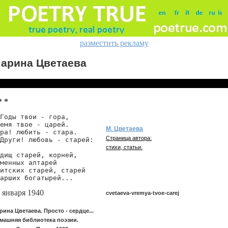
разместить рекламу
арина Цветаева
* *
Годы твои - гора,

емя твое - царей.

М. Цветаева
ра! любить - стара.

Страница автора:
Други! любовь - старей:

стихи, статьи.
дищ старей, корней,

менных алтарей

итских старей, старей

 января 1940
cvetaeva-vremya-tvoe-carej
рина Цветаева. Просто - сердце...
машняя библиотека поэзии.
cvetaeva/vremya-tvoe-carej