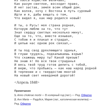
Из хаоса корыстей величаво,

Как разум светлое, восходит право,

И нет застав, земля всем общий дом.

Как волхв, хочу с Востока в путь суровый

Идти и я, дабы вещать о том,

Что видел я, как мир родился новый!

И ты, о Русь! моя страна родная,

Которую люблю за то, что тут

Знал сердцу светлых несколько минут,

Еще за то, что, вместе изнывая,

С тобою я и плакал и страдал,

И цепью нас одною рок связал,—

И ты под свод дряхлеющего зданья,

В глуши трудясь, подкапываешь взрыв?

Что скажешь миру ты? Какой призыв?

Не знаю я! Но все твои страданья

И весь твой труд готов делить с тобой,

И верю, что пробьюсь — как наш народ родной

В терпении и с твердостию многой

На новый свет неведомой дорогой!
<Апрель 1848>
Примечания
1.
Anno cholerae morbi
— В холерный год (лат.).— Ред.
Обратно
2.
Ave Maria
— Радуйся, Мария (лат., католическая молитва).—
Ред.
Обратно