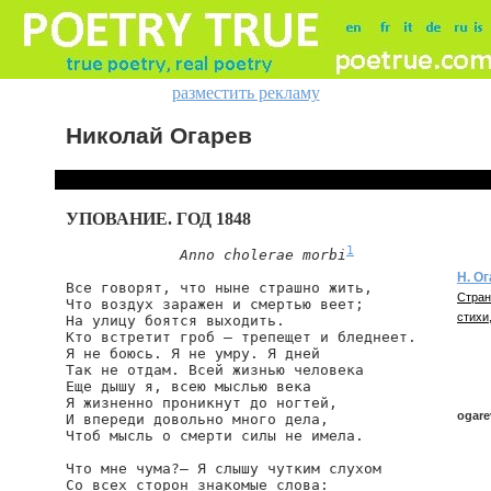
разместить рекламу
Николай Огарев
УПОВАНИЕ. ГОД 1848
1
Anno cholerae morbi
Н. О
Все говорят, что ныне страшно жить,

Стран
Что воздух заражен и смертью веет;

стихи,
На улицу боятся выходить.

Кто встретит гроб — трепещет и бледнеет.

Я не боюсь. Я не умру. Я дней

Так не отдам. Всей жизнью человека

Еще дышу я, всею мыслью века

Я жизненно проникнут до ногтей,

ogare
И впереди довольно много дела,

Чтоб мысль о смерти силы не имела.

Что мне чума?— Я слышу чутким слухом

ogare
Со всех сторон знакомые слова:
