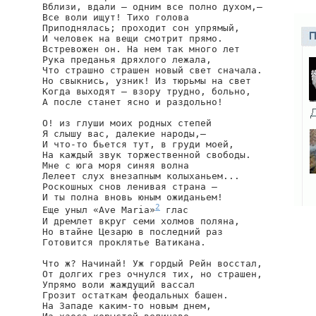
Вблизи, вдали — одним все полно духом,—

Все воли ищут! Тихо голова

Приподнялась; проходит сон упрямый,

И человек на вещи смотрит прямо.

Встревожен он. На нем так много лет

Рука преданья дряхлого лежала,

Что страшно страшен новый свет сначала.

Но свыкнись, узник! Из тюрьмы на свет

Когда выходят — взору трудно, больно,

А после станет ясно и раздольно!

О! из глуши моих родных степей

Я слышу вас, далекие народы,—

И что-то бьется тут, в груди моей,

На каждый звук торжественной свободы.

Мне с юга моря синяя волна

Лелеет слух внезапным колыханьем...

Роскошных снов ленивая страна —

И ты полна вновь юным ожиданьем!

2
Еще уныл «Ave Maria»
 глас

И дремлет вкруг семи холмов поляна,

Но втайне Цезарю в последний раз

Готовится проклятье Ватикана.

Что ж? Начинай! Уж гордый Рейн восстал,

От долгих грез очнулся тих, но страшен,

Упрямо воли жаждущий вассал

Грозит остаткам феодальных башен.

На Западе каким-то новым днем,
