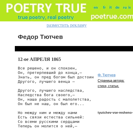
разместить рекламу
Федор Тютчев
12-ое АПРЕЛЯ 1865
Все решено, и он спокоен,

Он, претерпевший до конца,—

Ф. Тютчев
Знать, он пред богом был достоин

Страница автора:
Другого, лучшего венца —

стихи, статьи.
Другого, лучшего наследства,

Наследства бога своего,—

Он, наша радость с малолетства,

Он был не наш, он был его...

Но между ним и между нами

tyutchev-vse-resheno-
Есть связи естества сильней:

Со всеми русскими сердцами

Теперь он молится о ней,—

tyutchev/vse-resheno-i