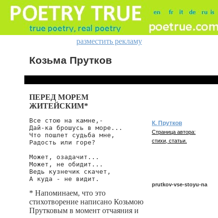
разместить рекламу
Козьма Прутков
ПЕРЕД МОРЕМ
ЖИТЕЙСКИМ*
Все стою на камне,-

К. Прутков
Дай-ка брошусь в море...

Страница автора:
Что пошлет судьба мне,

стихи, статьи.
Радость или горе?

Может, озадачит...

Может, не обидит...

Ведь кузнечик скачет,

prutkov-vse-stoyu-na
* Напоминаем, что это
стихотворение написано Козьмою
Прутковым в момент отчаяния и
prutkov/vse-stoyu-na