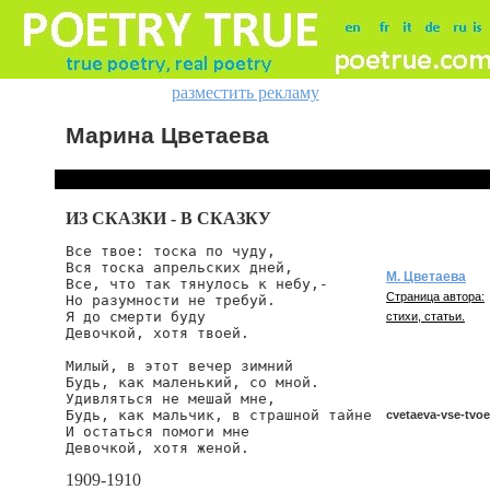
разместить рекламу
Марина Цветаева
ИЗ СКАЗКИ - В СКАЗКУ
Все твое: тоска по чуду,

Вся тоска апрельских дней,

М. Цветаева
Все, что так тянулось к небу,-

Страница автора:
Но разумности не требуй.

Я до смерти буду

стихи, статьи.
Девочкой, хотя твоей.

Милый, в этот вечер зимний

Будь, как маленький, со мной.

Удивляться не мешай мне,

Будь, как мальчик, в страшной тайне

cvetaeva-vse-tvoe
И остаться помоги мне

Девочкой, хотя женой.
1909-1910
cvetaeva/vse-tvoe