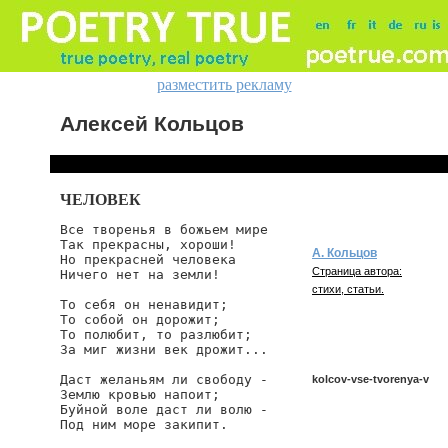
разместить рекламу
Алексей Кольцов
ЧЕЛОВЕК
Все творенья в божьем мире

Так прекрасны, хороши!

А. Кольцов
Но прекрасней человека

Страница автора:
Ничего нет на земли!

стихи, статьи.
То себя он ненавидит;

То собой он дорожит;

То полюбит, то разлюбит;

За миг жизни век дрожит...

Даст желаньям ли свободу -

kolcov-vse-tvorenya-v
Землю кровью напоит;

Буйной воле даст ли волю -

Под ним море закипит.

kolcov/vse-tvorenya-v