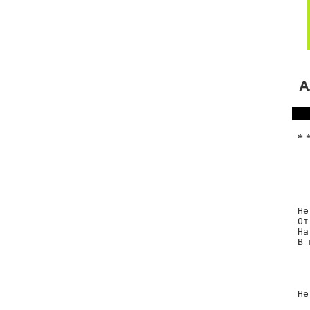
А
* 
  
  
  
  
Не
От
На
В 
  
  
  
  
Не
  