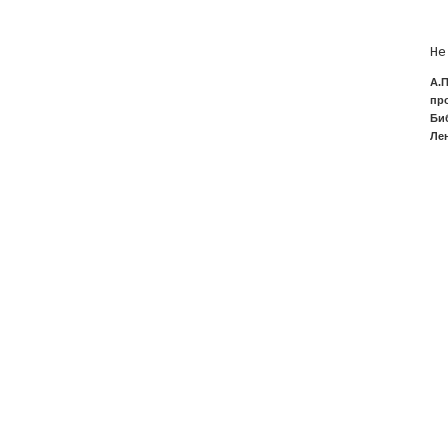
  
  
  
Не
А.
пр
Биб
Лен