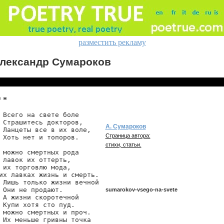
разместить рекламу
лександр Сумароков
* *
 Всего на свете боле

 Страшитесь докторов,

А. Сумароков
 Ланцеты все в их воле,

Страница автора:
 Хоть нет и топоров.

стихи, статьи.
 можно смертных рода

 лавок их оттерть,

 их торговлю мода,

их лавках жизнь и смерть.

 Лишь только жизни вечной

 Они не продают.

sumarokov-vsego-na-svete
 А жизни скоротечной

 Купи хотя сто пуд.

 можно смертных и проч.

 Их меньше гривны точка

sumarokov/vsego-na-svete