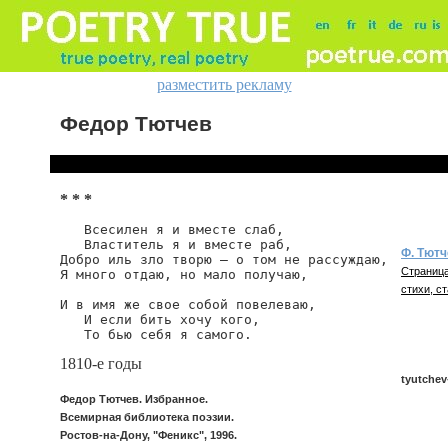
разместить рекламу
Федор Тютчев
* * *
   Всесилен я и вместе слаб,

   Властитель я и вместе раб,

Ф. Тютч
Добро иль зло творю — о том не рассуждаю,

Страница
Я много отдаю, но мало получаю,

стихи, ст
И в имя же свое собой повелеваю,

   И если бить хочу кого,

   То бью себя я самого.
1810-е годы
tyutchev
Федор Тютчев. Избранное.
Всемирная библиотека поэзии.
Ростов-на-Дону, "Феникс", 1996.
tyutchev/