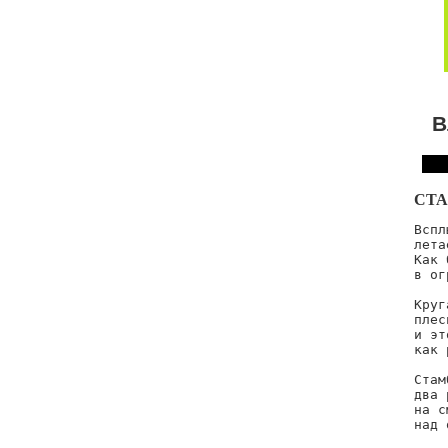
В
СТ
Вспл
лета
Как 
в ог
Круг
плес
и эт
как 
Стам
два 
на с
над 