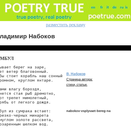
разместить рекламу
ладимир Набоков
АМБУЛ
ывает берег на заре,

ет ветер благовонный.

В. Набоков
бы стоит корабль наш сонный

Страница автора:
ромном, круглом янтаре.

стихи, статьи.
ами влагу бороздя,

нется стая рыб дремотно,

от трепет мимолетный,

рябь от легкого дождя.

бул из сумрака встает:

nabokov-vsplyvaet-bereg-na
резко-черных минарета

муглом золоте рассвета,

озаренным шелком вод.
nabokov/vsplyvaet-bereg-na