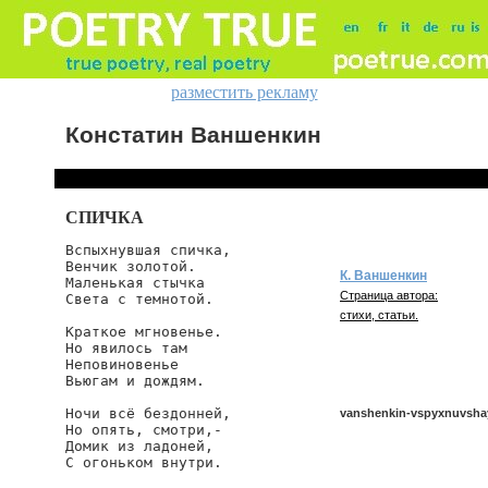
разместить рекламу
Констатин Ваншенкин
СПИЧКА
Вспыхнувшая спичка,

Венчик золотой.

К. Ваншенкин
Маленькая стычка

Страница автора:
Света с темнотой.

стихи, статьи.
Краткое мгновенье.

Но явилось там

Неповиновенье

Вьюгам и дождям.

Ночи всё бездонней,

vanshenkin-vspyxnuvsha
Но опять, смотри,-

Домик из ладоней,

С огоньком внутри.

vanshenkin/vspyxnuvshaya