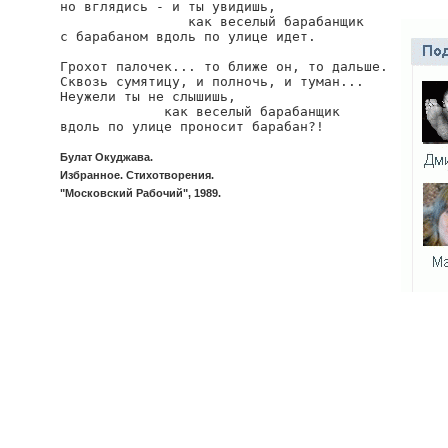
но вглядись - и ты увидишь,

                как веселый барабанщик

с барабаном вдоль по улице идет.

Грохот палочек... то ближе он, то дальше.

Сквозь сумятицу, и полночь, и туман...

Неужели ты не слышишь,

             как веселый барабанщик

вдоль по улице проносит барабан?!
Булат Окуджава.
Избранное. Стихотворения.
"Московский Рабочий", 1989.