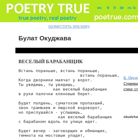
разместить рекламу
Булат Окуджава
ВЕСЕЛЫЙ БАРАБАНЩИК
Встань пораньше, встань пораньше,

                         встань пораньше,

Б. Оку
Когда дворники маячат у ворот.

Страница
Ты увидишь, ты увидишь,

              как веселый барабанщик

стихи, ст
в руки палочки кленовые берет.

Будет полдень, суматохою пропахший,

звон трамваев и людской водоворот,

но прислушайся - услышишь,

                как веселый барабанщик

okudzha
с барабаном вдоль по улице идет.

Будет вечер - заговорщик и обманщик,

темнота на мостовые упадет,

okudzhav