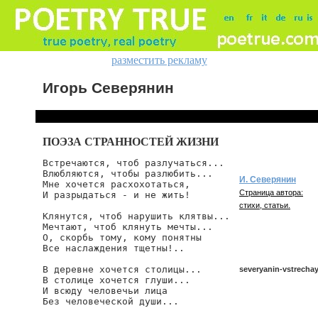
разместить рекламу
Игорь Северянин
ПОЭЗА СТРАННОСТЕЙ ЖИЗНИ
Встречаются, чтоб разлучаться...

Влюбляются, чтобы разлюбить...

И. Северянин
Мне хочется расхохотаться,

Страница автора:
И разрыдаться - и не жить!

стихи, статьи.
Клянутся, чтоб нарушить клятвы...

Мечтают, чтоб клянуть мечты...

О, скорбь тому, кому понятны

Все наслаждения тщетны!..

В деревне хочется столицы...

severyanin-vstrecha
В столице хочется глуши...

И всюду человечьи лица

Без человеческой души...

severyanin/vstrechayu