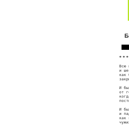
Б
* * *
Всю 
и ше
как 
закр
И бы
от г
когд
пост
И бы
и па
как 
чужи