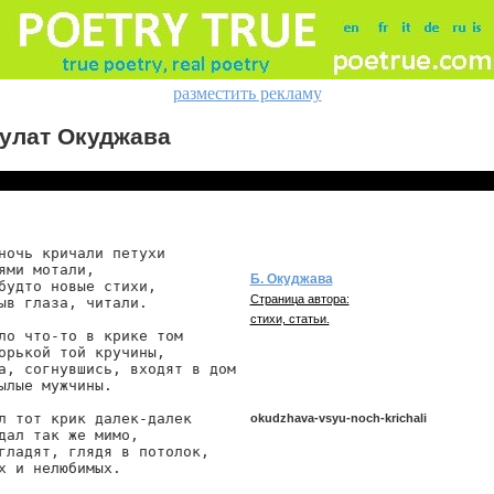
разместить рекламу
улат Окуджава
ночь кричали петухи

ями мотали,

Б. Окуджава
будто новые стихи,

Страница автора:
ыв глаза, читали.

стихи, статьи.
ло что-то в крике том

орькой той кручины,

а, согнувшись, входят в дом

ылые мужчины.

л тот крик далек-далек

okudzhava-vsyu-noch-krichali
дал так же мимо,

гладят, глядя в потолок,

х и нелюбимых.

okudzhava/vsyu-noch-krichali