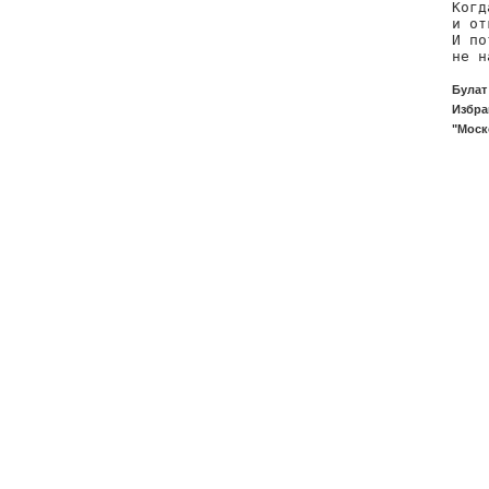
Когд
и от
И по
не н
Булат
Избра
"Моск