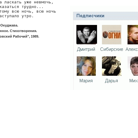
а ласкать уже невмочь,

казаться трудно...

тому всю ночь, всю ночь

аступало утро.
 Окуджава.
нное. Стихотворения.
овский Рабочий", 1989.