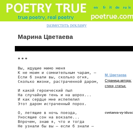
разместить рекламу
Марина Цветаева
* * *
Вы, идущие мимо меня

К не моим и сомнительным чарам, —

М. Цветаева
Если б знали вы, сколько огня,

Страница автора:
Сколько жизни, растраченной даром, 

стихи, статьи.
И какой героический пыл

На случайную тень и на шорох...

И как сердце мне испепелил

Этот даром истраченный порох. 

О, летящие в ночь поезда,

cvetaeva-vy-idus
Уносящие сон на вокзале...

Впрочем, знаю я, что и тогда

Не узнали бы вы — если б знали — 

cvetaeva/vy-idusc