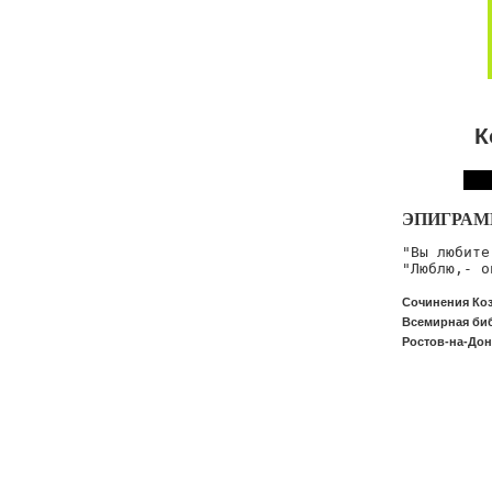
К
ЭПИГРАМ
"Вы любите
"Люблю,- о
Сочинения Коз
Всемирная биб
Ростов-на-Дону