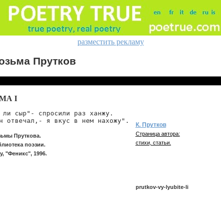
разместить рекламу
озьма Прутков
МА I
 ли сыр"- спросили раз ханжу.

н отвечал,- я вкус в нем нахожу".
К. Прутков
Страница автора:
ьмы Пруткова.
стихи, статьи.
лиотека поэзии.
, "Феникс", 1996.
prutkov-vy-lyubite-li
prutkov/vy-lyubite-li