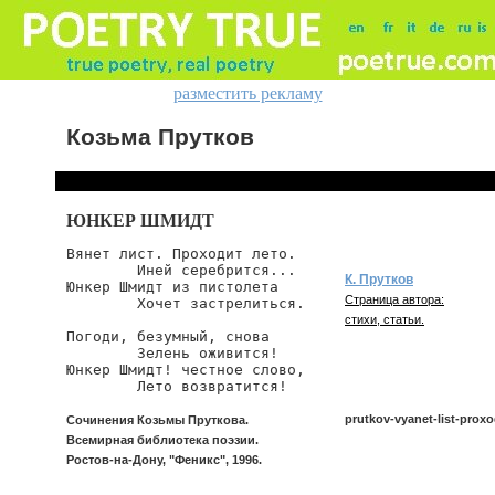
разместить рекламу
Козьма Прутков
ЮНКЕР ШМИДТ
Вянет лист. Проходит лето.

        Иней серебрится...

К. Прутков
Юнкер Шмидт из пистолета

Страница автора:
        Хочет застрелиться.

стихи, статьи.
Погоди, безумный, снова

        Зелень оживится!

Юнкер Шмидт! честное слово,

        Лето возвратится!
prutkov-vyanet-list-proxo
Сочинения Козьмы Пруткова.
Всемирная библиотека поэзии.
Ростов-на-Дону, "Феникс", 1996.
prutkov/vyanet-list-proxodit