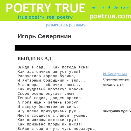
разместить рекламу
Игорь Северянин
ВЫЙДИ В САД
Выйди в сад... Как погода ясна!

Как застенчиво август увял!

И. Северянин
Распустила коралл бузина,

Страница автора:
И янтарный боярышник - вял...

Эта ягода - яблочко-гном...

стихи, статьи.
Как кудрявый кротекус красив.

Скоро осень окутает сном

Теплый садик, дождем оросив.

А пока еще - зелень вокруг

И вверху безмятежная синь;

И у клена причудливых рук -

severyanin-vyjdi-
Много сходного с лапой гусынь.

Как оливковы листики груш!

Как призывно плоды их висят!

Выйди в сад и чуть-чуть поразрушь,-

severyanin/vyjdi-v