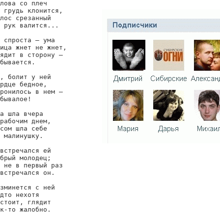
лова со плеч

 грудь клонится,

лос срезанный

 рук валится...

 спроста — ума

ица жнет не жнет,

ядит в сторону —

бывается.

, болит у ней

рдце бедное,

ронилось в нем —

бывалое!

а шла вчера

рабочим днем,

сом шла себе

 малинушку.

встречался ей

брый молодец;

 не в первый раз

встречался он.

зминется с ней

дто нехотя

стоит, глядит

к-то жалобно.
