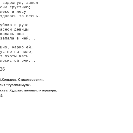
 вздохнул, запел

сню грустную;

леко в лесу

здалась та песнь.

убоко в душе

асной девицы

валась она

запала в ней...

шно, жарко ей,

устно на поле,

т охоты жать

лосистой ржи...
36
В.Кольцов. Стихотворения.
рия "Русская муза".
сква: Художественная литература,
89.