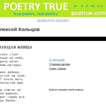
разместить рекламу
лексей Кольцов
ОЛОДАЯ ЖНИЦА
соко стоит

лнце на небе,

А. Кольцов
рячо печет

Страница автора:
млю-матушку.

стихи, статьи.
шно девице,

устно н
а
 поле,

т охоты жать

лосистой ржи.

ю сожгло ее

kolcov-vysoko-stoit-solnce
ле жаркое,

рит горма все

цо белое.

kolcov/vysoko-stoit-solnce