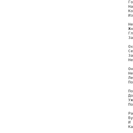
Го
На
Ко
Из
Не
Жн
Гл
За
Ох
Се
За
Не
Он
Не
Ле
По
По
До
Уж
По
Ра
Бу
И 
Ка