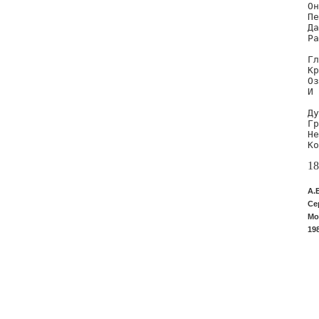
Он
Пе
Да
Ра
Гл
Кр
Оз
И 
Ду
Гр
Не
Ко
18
А.
Се
Мо
19