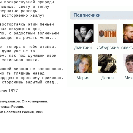
и воскреснувшей природы

лышишь: свету и теплу

пернатые рапсоды

 восторженно хвалу?

восторгаясь этим пеньем

чах ликующего дня,

ло, с радостным волненьем

ыходил встречать меня...

ет теперь в тебе отз
ы
ва;

 душа уже не та...

ем, как под шумящей ивой

 могильная плита.

ившей жизнью не взволнован,

но ты глядишь назад

ердцем к прошлому прикован,

 сторожишь зарытый клад...
реля 1877
емчужников. Стихотворения.
ческая Россия.
а: Советская Россия, 1988.