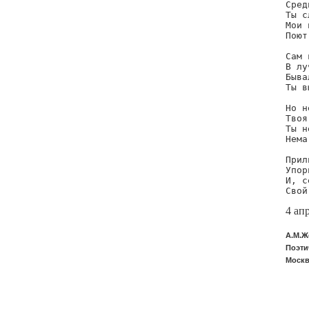
Сред
Ты с
Мои 
Поют
Сам 
В лу
Быва
Ты в
Но н
Твоя
Ты н
Нема
Прил
Упор
И, с
Свой
4 ап
А.М.Ж
Поэти
Москв