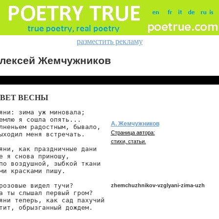
разместить рекламу
лексей Жемчужников
ВЕТ ВЕСНЫ
яни: зима уж миновала;

емлю я сошла опять...

А. Жемчужников
лненьем радостным, бывало,

Страница автора:
ыходил меня встречать.

стихи, статьи.
яни, как праздничные дани

е я снова приношу,

по воздушной, зыбкой ткани

ми красками пишу.

розовые видел тучи?

zhemchuzhnikov-vzglyani-zima-uzh
а ты слышал первый гром?

яни теперь, как сад пахучий

тит, обрызганный дождем.

zhemchuzhnikov/vzglyani-zima-uzh