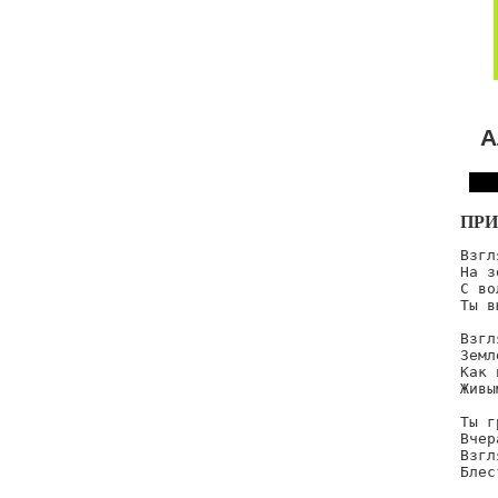
А
ПРИ
Взгл
На з
С во
Ты в
Взгл
Земл
Как 
Живы
Ты г
Вчер
Взгл
Блес