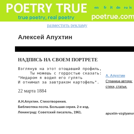
разместить рекламу
Алексей Апухтин
НАДПИСЬ НА СВОЕМ ПОРТРЕТЕ
Взглянув на этот отощавший профиль,

     Ты можешь с гордостью сказать:

А. Апухтин
"Недаром я водил его гулять

Страница автора:
стихи, статьи.
22 марта 1884
А.Н.Апухтин. Стихотворения.
Библиотека поэта. Большая серия. 2-е изд.
Ленинград: Советский писатель, 1961.
apuxtin-vzglyanu
apuxtin/vzglyanuv-