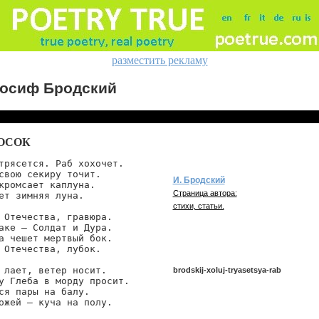
разместить рекламу
осиф Бродский
ОСОК
трясется. Раб хохочет.

свою секиру точит.

И. Бродский
кромсает каплуна.

Страница автора:
ет зимняя луна.

стихи, статьи.
 Отечества, гравюра.

аке — Солдат и Дура.

а чешет мертвый бок.

 Отечества, лубок.

 лает, ветер носит.

brodskij-xoluj-tryasetsya-rab
у Глеба в морду просит.

ся пары на балу.

ожей — куча на полу.

brodskij/xoluj-tryasetsya-rab