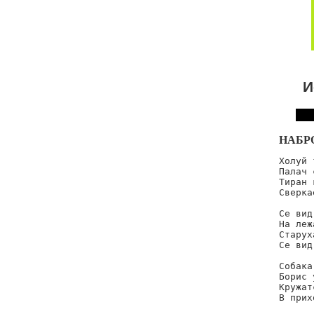
И
НАБР
Холуй 
Палач 
Тиран 
Сверка
Се вид
На леж
Старух
Се вид
Собака
Борис 
Кружат
В прих