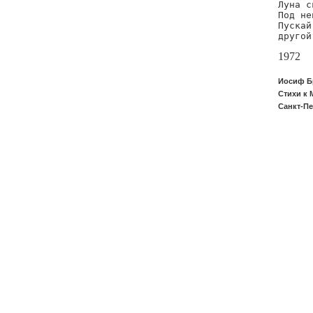
Луна с
Под не
Пускай
другой
1972
Иосиф Бр
Стихи к М
Санкт-Пе