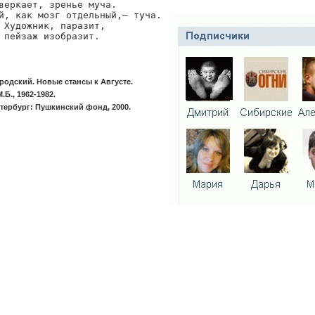
веркает, зренье муча.

й, как мозг отдельный,— туча.

 Художник, паразит,

 пейзаж изобразит.
одский. Новые стансы к Августе.
.Б., 1962-1982.
тербург: Пушкинский фонд, 2000.