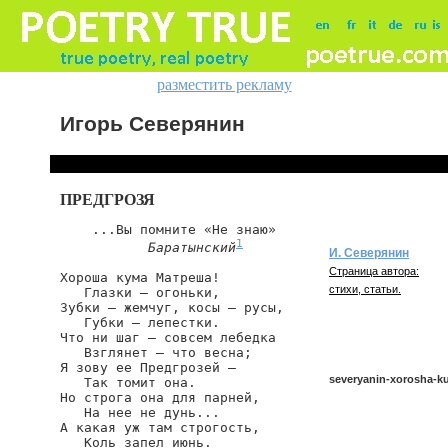
разместить рекламу
Игорь Северянин
ПРЕДГРОЗЯ
    ...Вы помните «Не знаю»

1
Баратынский
И. Северянин
Страница автора:
Хороша кума Матреша!

стихи, статьи.
   Глазки — огоньки,

Зубки — жемчуг, косы — русы,

   Губки — лепестки.

Что ни шаг — совсем лебедка

   Взглянет — что весна;

Я зову ее Предгрозей —

severyanin-xorosha-k
   Так томит она.

Но строга она для парней,

   На нее не дунь...

А какая уж там строгость,

severyanin/xorosha-ku
   Коль запел июнь.
