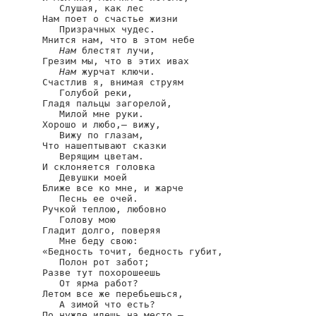
   Слушая, как лес

Нам поет о счастье жизни

   Призрачных чудес.

Мнится нам, что в этом небе

Нам
 блестят лучи,

Грезим мы, что в этих ивах

Нам
 журчат ключи.

Счастлив я, внимая струям

   Голубой реки,

Гладя пальцы загорелой,

   Милой мне руки.

Хорошо и любо,— вижу,

   Вижу по глазам,

Что нашептывают сказки

   Верящим цветам.

И склоняется головка

   Девушки моей

Ближе все ко мне, и жарче

   Песнь ее очей.

Ручкой теплою, любовно

   Голову мою

Гладит долго, поверяя

   Мне беду свою:

«Бедность точит, бедность губит,

   Полон рот забот;

Разве тут похорошеешь

   От ярма работ?

Летом все же перебьешься,

   А зимой что есть?

По нужде идешь на место,—
