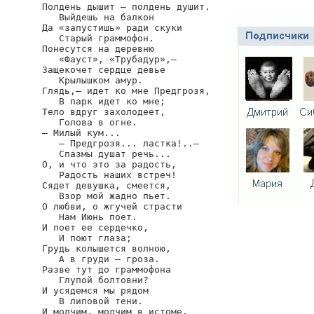
Полдень дышит — полдень душит.

   Выйдешь на балкон

Да «запустишь» ради скуки

   Старый граммофон.

Понесутся на деревню

   «Фауст», «Трубадур»,—

Защекочет сердце девье

   Крылышком амур.

Глядь,— идет ко мне Предгрозя,

   В парк идет ко мне;

Тело вдруг захолодеет,

   Голова в огне.

— Милый кум...

   — Предгрозя... ластка!..—

   Спазмы душат речь...

О, и что это за радость,

   Радость наших встреч!

Сядет девушка, смеется,

   Взор мой жадно пьет.

О любви, о жгучей страсти

   Нам Июнь поет.

И поет ее сердечко,

   И поют глаза;

Грудь колышется волною,

   А в груди — гроза.

Разве тут до граммофона

   Глупой болтовни?

И усядемся мы рядом

   В липовой тени.

И молчим, молчим в истоме,
