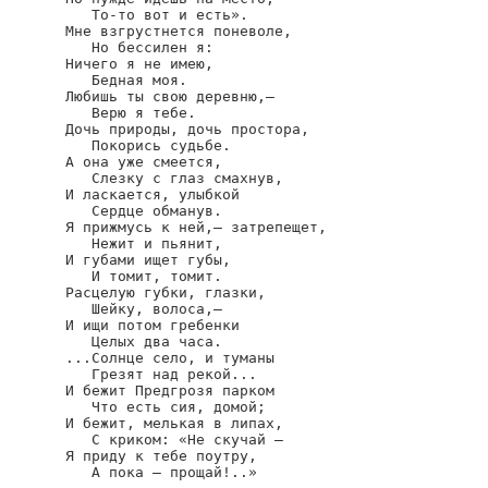
   То-то вот и есть».

Мне взгрустнется поневоле,

   Но бессилен я:

Ничего я не имею,

   Бедная моя.

Любишь ты свою деревню,—

   Верю я тебе.

Дочь природы, дочь простора,

   Покорись судьбе.

А она уже смеется,

   Слезку с глаз смахнув,

И ласкается, улыбкой

   Сердце обманув.

Я прижмусь к ней,— затрепещет,

   Нежит и пьянит,

И губами ищет губы,

   И томит, томит.

Расцелую губки, глазки,

   Шейку, волоса,—

И ищи потом гребенки

   Целых два часа.

...Солнце село, и туманы

   Грезят над рекой...

И бежит Предгрозя парком

   Что есть сия, домой;

И бежит, мелькая в липах,

   С криком: «Не скучай —

Я приду к тебе поутру,

   А пока — прощай!..»