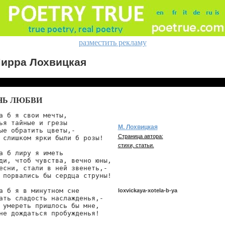
разместить рекламу
ирра Лохвицкая
НЬ ЛЮБВИ
а б я свои мечты,

ья тайные и грезы

М. Лохвицкая
ые обратить цветы,-

Страница автора:
 слишком ярки были б розы!

стихи, статьи.
а б лиру я иметь

ди, чтоб чувства, вечно юны,

есни, стали в ней звенеть,-

 порвались бы сердца струны!

а б я в минутном сне

loxvickaya-xotela-b-ya
ать сладость наслажденья,-

 умереть пришлось бы мне,

не дождаться пробужденья!
loxvickaya/xotela-b-ya