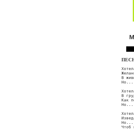
М
ПЕС
Хотел
Желан
В жив
Но...
Хотел
В гру
Как п
Но...
Хотел
Извед
Но...
Чтоб 