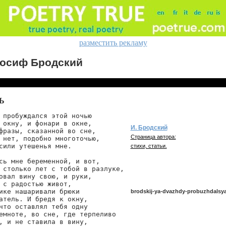
разместить рекламу
осиф Бродский
Ь
 пробуждался этой ночью

 окну, и фонари в окне,

И. Бродский
фразы, сказанной во сне,

Страница автора:
 нет, подобно многоточью,

сили утешенья мне.

стихи, статьи.
сь мне беременной, и вот,

 столько лет с тобой в разлуке,

овал вину свою, и руки,

 с радостью живот,

ике нашаривали брюки

brodskij-ya-dvazhdy-probuzhdalsy
атель. И бредя к окну,

что оставлял тебя одну

емноте, во сне, где терпеливо

, и не ставила в вину,

brodskij/ya-dvazhdy-probuzhdalsya