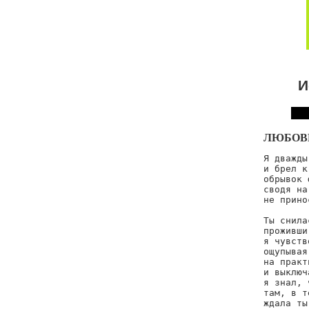
И
ЛЮБОВ
Я дважды
и брел к
обрывок 
сводя на
не прино
Ты снила
проживши
я чувств
ощупывая
на практ
и выключ
я знал, 
там, в т
ждала ты