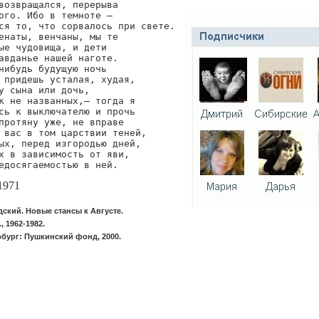
возвращался, перерыва

ого. Ибо в темноте —

ся то, что сорвалось при свете.

енаты, венчаны, мы те

ые чудовища, и дети

авданье нашей наготе.

нибудь будущую ночь

 придешь усталая, худая,

у сына или дочь,

к не названных,— тогда я

сь к выключателю и прочь

протяну уже, не вправе

 вас в том царствии теней,

ых, перед изгородью дней,

х в зависимость от яви,

едосягаемостью в ней.
1971
ский. Новые стансы к Августе.
, 1962-1982.
рбург: Пушкинский фонд, 2000.