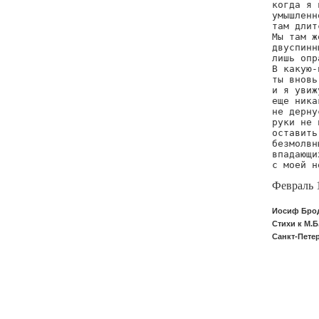
когда я 
умышленн
там длит
Мы там ж
двуспинн
лишь опр
В какую-
ты вновь
и я увиж
еще ника
не дерну
руки не 
оставить
безмолвн
впадающи
с моей н
Февраль 
Иосиф Брод
Стихи к М.Б.
Санкт-Пете