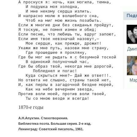
А проснуся я: ночь, как могила, темна,

   И подушка моя холодна,

   И мне некому сердца излить.

И напрасно молю я волшебного сна,

   Чтоб на миг мою жизнь позабыть.

Если ж многие дни без свиданья пройдут,

Я тоскую, не помня измен и обид;

Если песню, что любишь ты, вдруг запоют,

Если имя твое невзначай назовут,—

   Мое сердце, как прежде, дрожит!

Укажи же мне путь, назови мне страну,

   Где прошедшее я прокляну,

Где бы мог не рыдать я с безумной тоской

   В одинокий полуночный час,

Где бы образ твой, некогда мне дорогой,

      Побледнел и погас!

   Куда скрыться мне?— Дай же ответ!!.

Но ответа не слышно, страны такой нет,

И, как перлы в загадочной бездне морей,

   Как на небе вечернем звезда,

Против воли моей, против воли твоей,

   Ты со мною везде и всегда!
1870-е годы
А.Н.Апухтин. Стихотворения.
Библиотека поэта. Большая серия. 2-е изд.
Ленинград: Советский писатель, 1961.