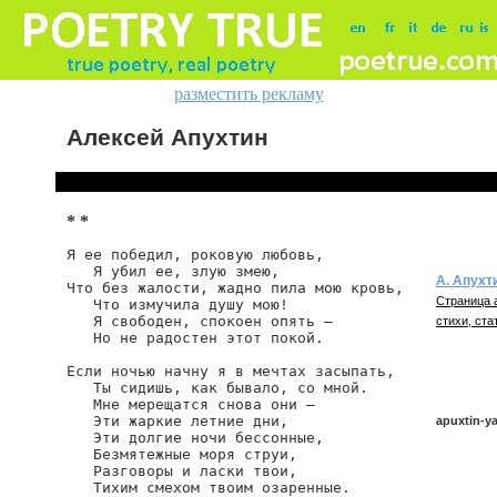
разместить рекламу
Алексей Апухтин
* *
Я ее победил, роковую любовь,

   Я убил ее, злую змею,

А. Апухт
Что без жалости, жадно пила мою кровь,

Страница 
   Что измучила душу мою!

   Я свободен, спокоен опять —

стихи, ста
   Но не радостен этот покой.

Если ночью начну я в мечтах засыпать,

   Ты сидишь, как бывало, со мной.

   Мне мерещатся снова они —

   Эти жаркие летние дни,

apuxtin-y
   Эти долгие ночи бессонные,

   Безмятежные моря струи,

   Разговоры и ласки твои,

   Тихим смехом твоим озаренные.

apuxtin/ya-