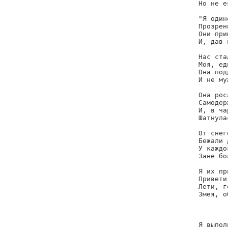
Но не е
"Я один
Прозрен
Они при
И, дав 
Нас ста
Моя, ед
Она под
И не му
Она рос
Самодер
И, в ча
Шатнула
От снег
Бежали 
У каждо
Зане бо
Я их пр
Привети
Лети, г
Змея, о
       
Я выпол