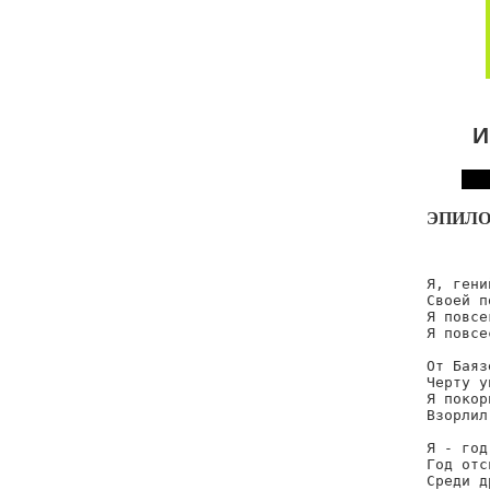
И
ЭПИЛО
       
Я, гени
Своей п
Я повсе
Я повсе
От Баяз
Черту у
Я покор
Взорлил
Я - год
Год отс
Среди д