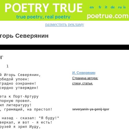
разместить рекламу
горь Северянин
Г
   1

И. Северянин
й Игорь Северянин,

Страница автора:
обедой упоен:

градно оэкранен!

стихи, статьи.
сердно утвержден!

ета к Порт-Артуру

порную провел.

ил литературу!

, гремящий, на престол!

severyanin-ya-genij-igor
 назад - сказал: "Я буду!"

веркал, и вот - я есть!

рузей я зрил Иуду,

severyanin/ya-genij-igor