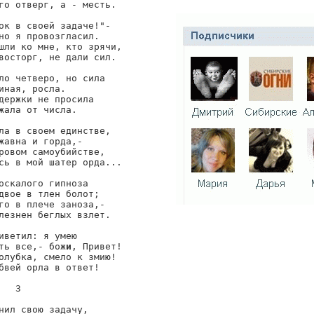
го отверг, а - месть.

ок в своей задаче!"-

но я провозгласил.

шли ко мне, кто зрячи,

восторг, не дали сил.

ло четверо, но сила

иная, росла.

держки не просила

жала от числа.

ла в своем единстве,

жавна и горда,-

ровом самоубийстве,

сь в мой шатер орда...

оскалого гипноза

двое в тлен болот;

го в плече заноза,-

лезнен беглых взлет.

иветил: я умею

ть все,- бож
и
, Привет!

олубка, смело к змию!

бвей орла в ответ!

   3

нил свою задачу,
