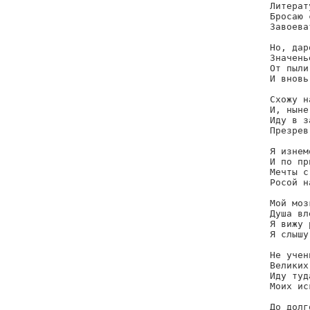
Литерат
Бросаю 
Завоева
Но, дар
Значень
От пыли
И вновь
Схожу н
И, ныне
Иду в з
Презрев
Я изнем
И по пр
Мечты с
Росой н
Мой моз
Душа вл
Я вижу 
Я слышу
Не учен
Великих
Иду туд
Моих ис
До долг