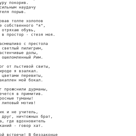
уру покорив.

сильным наудачу

теля порыв.

овав толпе холопов

е собственного "я",

 отряхаю обувь,

 в простор - стезя моя.

асмешливо с престола

 светлый пилигрим,

астенчивые долы,

 ошеломленный 
Рим
.

ог от льстивой свиты,

ироде я взалкал.

 цветами перевиты,

акаплен мой бокал.

г про
я
снили дурманы,

ечется в примитив.

росные туманы!

 липовый мотив!

ик и не учитель,

 друг, ничтожных брат,

а, где вдохновитель

каний - говор хат.

ой встречи! В беззаконце
