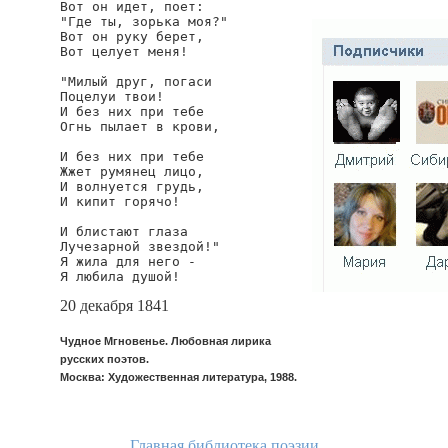
Вот он идет, поет:

"Где ты, зорька моя?"

Вот он руку берет,

Вот целует меня!

"Милый друг, погаси

Поцелуи твои!

И без них при тебе

Огнь пылает в крови,

И без них при тебе

Жжет румянец лицо,

И волнуется грудь,

И кипит горячо!

И блистают глаза

Лучезарной звездой!"

Я жила для него -

Я любила душой!
20 декабря 1841
Чудное Мгновенье. Любовная лирика
русских поэтов.
Москва: Художественная литература, 1988.
Главная библиотека поэзии