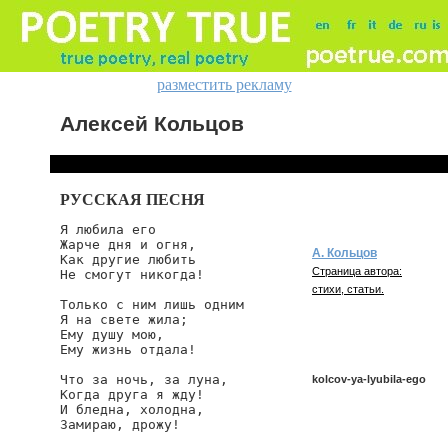
разместить рекламу
Алексей Кольцов
РУССКАЯ ПЕСНЯ
Я любила его

Жарче дня и огня,

А. Кольцов
Как другие любить

Страница автора:
Не смогут никогда!

стихи, статьи.
Только с ним лишь одним

Я на свете жила;

Ему душу мою,

Ему жизнь отдала!

Что за ночь, за луна,

kolcov-ya-lyubila-ego
Когда друга я жду!

И бледна, холодна,

Замираю, дрожу!

kolcov/ya-lyubila-ego