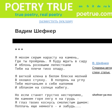
разместить рекламу
Вадим Шефнер
* * *
Я мохом серым нарасту на камень,

Где ты пройдешь. Я буду ждать в саду

В. Шефнер
И яблонь розовыми лепестками

Страница автор
Тебе на плечи тихо опаду.

стихи, статьи.
Я веткой клена в белом блеске молний

В окошко стукну.  В полдень на углу

Тебе молчаньем о себе напомню

И облаком на солнце набегу.

Но если станет грустно нестерпимо,

shefner-ya-m
Не камнем горя лягу я на грудь -

Я глаз твоих коснусь смолистым дымом:

Поплачь еще немного - и забудь...
shefner/ya-mo