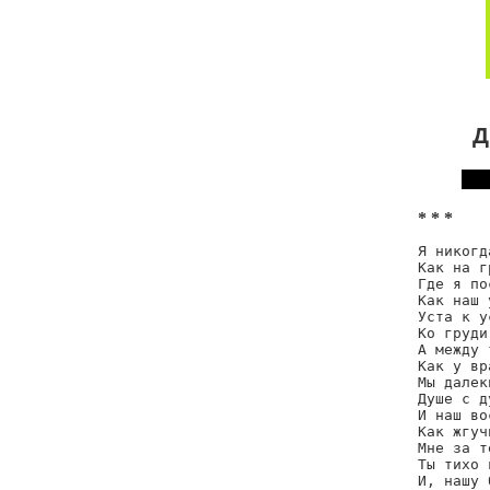
Д
* * *
Я никогд
Как на г
Где я по
Как наш 
Уста к у
Ко груди
А между 
Как у вр
Мы далек
Душе с д
И наш во
Как жгуч
Мне за т
Ты тихо 
И, нашу 