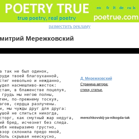
разместить рекламу
митрий Мережковский
а так не был одинок,

руди твоей благоуханной,

Д. Мережковский
стиг невольно и нежданно,

Страница автора:
удел насмешливо-жесток:

стам, в блаженстве поцелуя,

стихи, статьи.
 грудь мы негою полны,

тем, по-прежнему тоскуя,

агов, сердца разлучены.

и, мы чужды друг для друга:

ушой не слиться никогда,

сторг, как смутный жар недуга,

merezhkovskij-ya-nikogda-tak
ий бред, исчезнет без следа.

ебя невыразимо грустно,

взор склонила предо мной,

боль скрывая неискусно,

merezhkovskij/ya-nikogda-tak