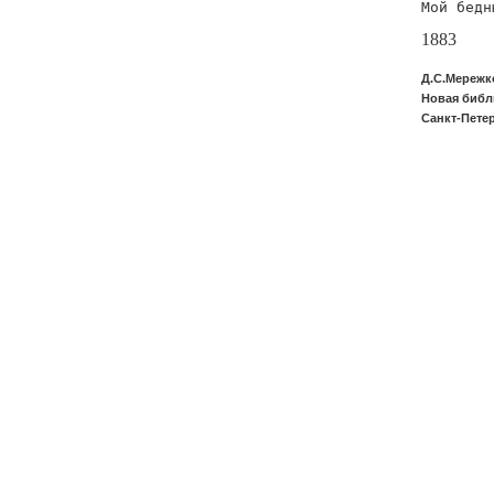
Мой бедн
1883
Д.С.Мережк
Новая библи
Санкт-Петер