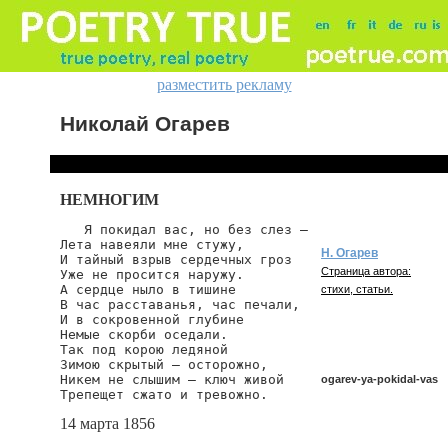
разместить рекламу
Николай Огарев
НЕМНОГИМ
   Я покидал вас, но без слез —

Лета навеяли мне стужу,

Н. Огарев
И тайный взрыв сердечных гроз

Страница автора:
Уже не просится наружу.

А сердце ныло в тишине

стихи, статьи.
В час расставанья, час печали,

И в сокровенной глубине

Немые скорби оседали.

Так под корою ледяной

Зимою скрытый — осторожно,

Никем не слышим — ключ живой

ogarev-ya-pokidal-vas
Трепещет сжато и тревожно.
14 марта 1856
ogarev/ya-pokidal-vas