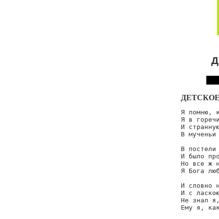
Д
ДЕТСКОЕ
Я помню, к
Я в горечи
И странную
В мученьи 
В постели 
И было про
Но все ж н
Я Бога люб
И словно н
И с ласкою
Не знал я,
Ему я, как