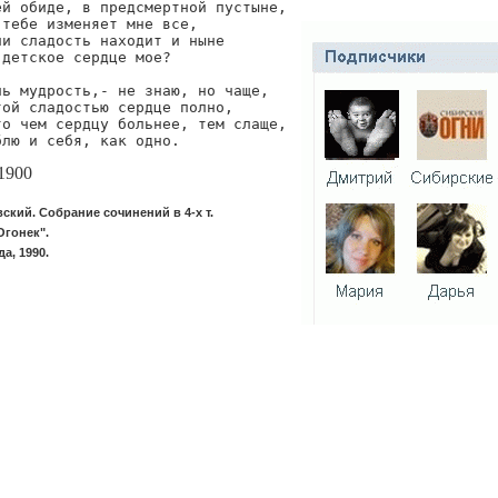
й обиде, в предсмертной пустыне,

тебе изменяет мне все,

и сладость находит и ныне

детское сердце мое?

ь мудрость,- не знаю, но чаще,

ой сладостью сердце полно,

о чем сердцу больнее, тем слаще,

блю и себя, как одно.
1900
ский. Собрание сочинений в 4-х т.
Огонек".
а, 1990.