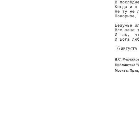
В последне
Когда и в 
Не ту же л
Покорное, 
Безумье ил
Все чаще т
И так,- чт
И Бога лю
16 августа 
Д.С. Мережков
Библиотека "
Москва: Правд