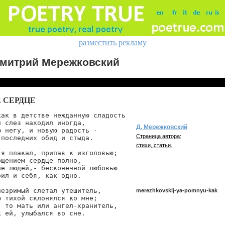
разместить рекламу
митрий Мережковский
 СЕРДЦЕ
ак в детстве нежданную сладость

 слез находил иногда,

Д. Мережковский
 негу, и новую радость -

Страница автора:
последних обид и стыда.

стихи, статьи.
я плакал, припав к изголовью;

щением сердце полно,

е людей,- бесконечной любовью

ил и себя, как одно.

езримый слетал утешитель,

merezhkovskij-ya-pomnyu-kak
 тихой склонялся ко мне;

 то мать или ангел-хранитель,

 ей, улыбался во сне.

merezhkovskij/ya-pomnyu-kak