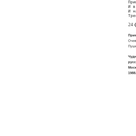
При
И в
И н
Тре
24 
При
Очев
Пуш
Чудн
русс
Моск
1988