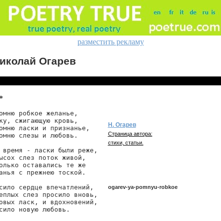
разместить рекламу
иколай Огарев
*
омню робкое желанье,

ку, сжигающую кровь,

Н. Огарев
омню ласки и признанье,

Страница автора:
омню слезы и любовь.

стихи, статьи.
 время - ласки были реже,

ысох слез поток живой,

олько оставались те же

анья с прежнею тоской.

сило сердце впечатлений,

ogarev-ya-pomnyu-robkoe
еплых слез просило вновь,

овых ласк, и вдохновений,

сило новую любовь.

ogarev/ya-pomnyu-robkoe