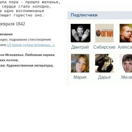
шла пора - прошло желанье,

 сердце стало холодно,

а одно воспоминанье

пещет горестно оно.
февраля 1842
мечания
идно, подражание стихотворению
кина
«Я помню чудное мгновенье...»
.
ое Мгновенье. Любовная лирика
ких поэтов.
ва: Художественная литература,
.