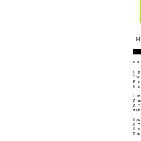
Н
* * 
Я п
Тос
Я п
Я п
Шло
И в
И т
Жел
Про
И т
И н
Про