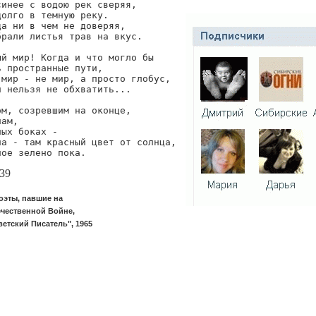
инее с водою рек сверяя,

олго в темную реку.

а ни в чем не доверяя,

рали листья трав на вкус.

й мир! Когда и что могло бы

 пространные пути,

мир - не мир, а просто глобус,

 нельзя не обхватить...

м, созревшим на оконце,

ам,

ых боках -

а - там красный цвет от солнца,

ное зелено пока.
39
оэты, павшие на
чественной Войне,
ветский Писатель", 1965