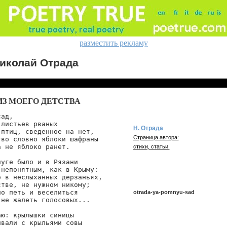
разместить рекламу
иколай Отрада
ИЗ МОЕГО ДЕТСТВА
ад,

листьев рваных

Н. Отрада
птиц, сведенное на нет,

Страница автора:
во словно яблоки шафраны

 не яблоко ранет.

стихи, статьи.
уге было и в Рязани

непонятным, как в Крыму:

 в неслыханных дерзаньях,

тве, не нужном никому;

о петь и веселиться

otrada-ya-pomnyu-sad
не жалеть голосовых...

ю: крылышки синицы

вали с крыльями совы

otrada/ya-pomnyu-sad