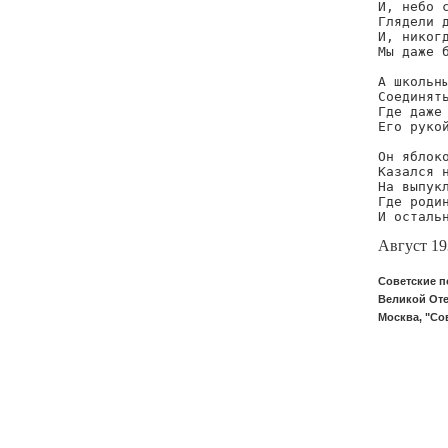
И, небо с
Глядели д
И, никогд
Мы даже б
А школьны
Соединять
Где даже 
Его рукой
Он яблоко
Казался н
На выпукл
Где родин
И осталь
Август 19
Советские п
Великой Оте
Москва, "Со