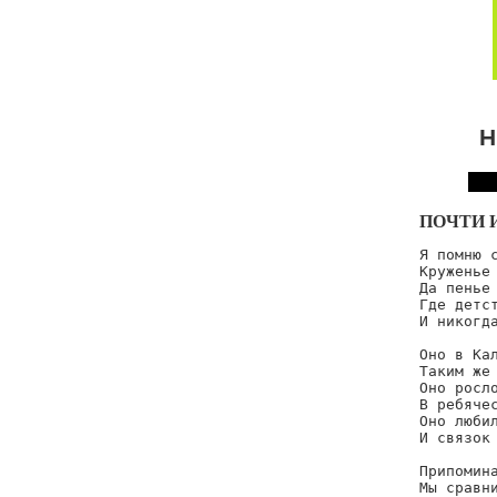
Н
ПОЧТИ 
Я помню с
Круженье 
Да пенье 
Где детст
И никогда
Оно в Кал
Таким же 
Оно росло
В ребячес
Оно любил
И связок 
Припомина
Мы сравни